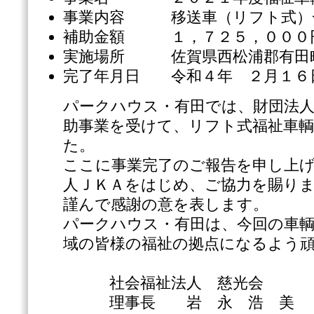
事業内容 移送車（リフト式）
補助金額 １，７２５，０００
実施場所 佐賀県西松浦郡有田町
完了年月日 令和４年 ２月１６
パークハウス・有田では、財団法人
助事業を受けて、リフト式福祉車
た。
ここに事業完了のご報告を申し上
人ＪＫＡをはじめ、ご協力を賜り
謹んで感謝の意を表します。
パークハウス・有田は、今回の車
域の皆様の福祉の拠点になるよう
社会福祉法人 慈光会
理事長 岩 永 浩 美